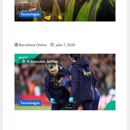
Tecnología
Riesgo de calor en el trabajo: Barcelona
reparte 1.400 cintas de advertencia
Barcelona Online
julio 7, 2026
4 minutos leídos
Tecnología
Gran golpe para España cuando la estrella del
Barcelona Lamine Yamal se perderá la Copa