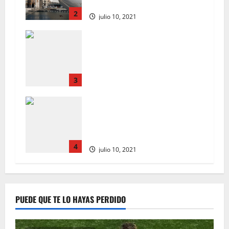
Noticias diarias de Florencia
2
julio 10, 2021
Transfiere noticias EN VIVO!
Sancho al Man Utd; Blanco al
Arsenal, Favre rechaza al Crystal
Palace; Chelsea FC, el último
chisme de los Spurs
3
julio 10, 2021
El capitán de España Sergio
Busquets da positivo por
coronavirus antes de la Eurocopa
2020
4
julio 10, 2021
PUEDE QUE TE LO HAYAS PERDIDO