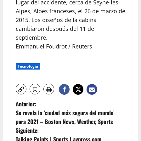
lugar del accidente, cerca de Seyne-les-
Alpes, Alpes franceses, el 26 de marzo de
2015. Los diseños de la cabina
cambiaron después del 11 de
septiembre.
Emmanuel Foudrot / Reuters
Tecnología
N
Anterior:
Se revela la ‘ciudad más segura del mundo’
a
para 2021 – Boston News, Weather, Sports
v
Siguiente:
Talking Points | Sports | avpress.com