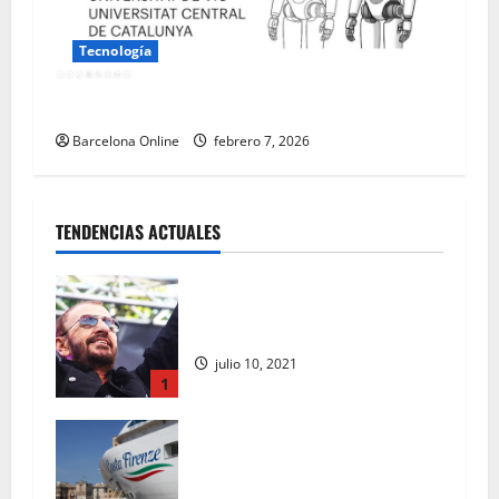
Tecnología
MAXimuz Tecnología y Universidad de Vic
Barcelona Online
febrero 7, 2026
TENDENCIAS ACTUALES
¡Feliz Día de Ringo, # 81! –
Compositor estadounidense
julio 10, 2021
1
Costa Firenze partió para su
crucero inaugural. El barco
inspirado en el Renacimiento |