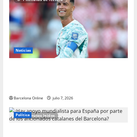
Noticias
Gavi presenta un argumento interesante contra los
críticos de Cristiano Ronaldo mientras la estrella de
España y Barcelona se dirige a aquellos que sienten
la necesidad de descartar a la CABRA portuguesa
Barcelona Online
julio 7, 2026
Política
9 minutos leídos
¿Hay apoyo mundialista para España por parte de