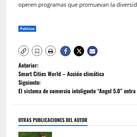
operen programas que promuevan la diversidad,
Política
N
Anterior:
Smart Cities World – Acción climática
a
Siguiente:
v
El sistema de comercio inteligente “Angel 5.0” entra
e
g
OTRAS PUBLICACIONES DEL AUTOR
a
Lamine Yamal se une a Pelé: los ad