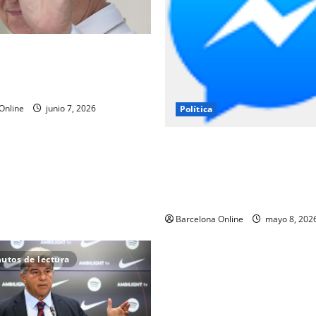
del viaje del Papa León a
l escándalo político a la joya
nica de Barcelona
Online
junio 7, 2026
Política
Mientras Trump arremete co
España, los demócratas se s
manifestación progresista en
Barcelona
Barcelona Online
mayo 8, 202
utos de lectura