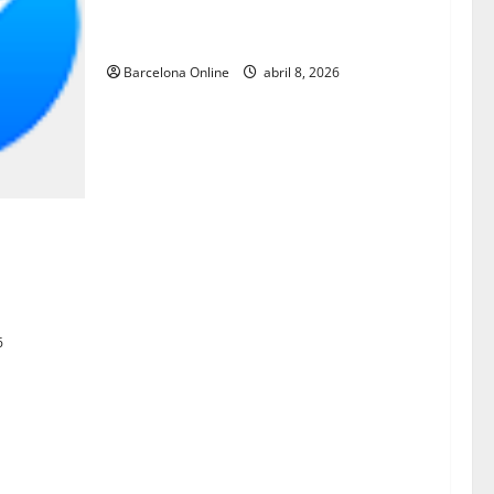
España es sobrino del productor de
CNN
Barcelona Online
abril 8, 2026
ntra
uman a una
6