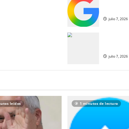
Los jugador
historia de la Copa del Mundo
de octavos d
julio 7, 2026
nte contra los críticos de
¿Hay apoyo 
lla de España y Barcelona se
catalanes d
esidad de descartar a la
julio 7, 2026
utos leídos
1 minutos de lectura