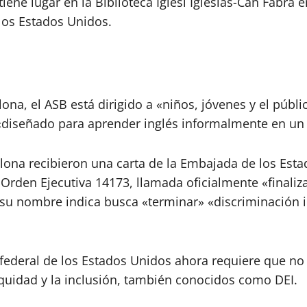
e lugar en la Biblioteca Iglési Iglésias-Can Fabra en 
los Estados Unidos.
na, ​​el ASB está dirigido a «niños, jóvenes y el públ
 «diseñado para aprender inglés informalmente en un 
ona recibieron una carta de la Embajada de los Esta
den Ejecutiva 14173, llamada oficialmente «finalizar 
u nombre indica busca «terminar» «discriminación il
federal de los Estados Unidos ahora requiere que no s
quidad y la inclusión, también conocidos como DEI.