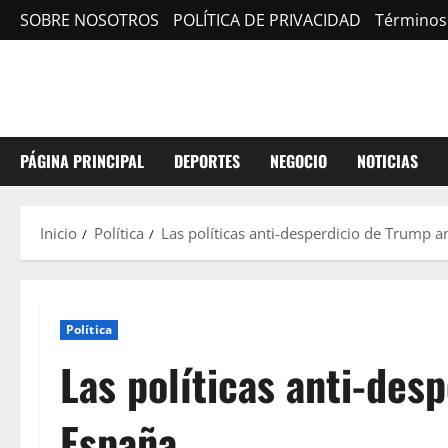
Saltar
SOBRE NOSOTROS
POLÍTICA DE PRIVACIDAD
Términos
al
contenido
PÁGINA PRINCIPAL
DEPORTES
NEGOCIO
NOTICIAS
Inicio
Política
Las políticas anti-desperdicio de Trump 
Política
Las políticas anti-des
España