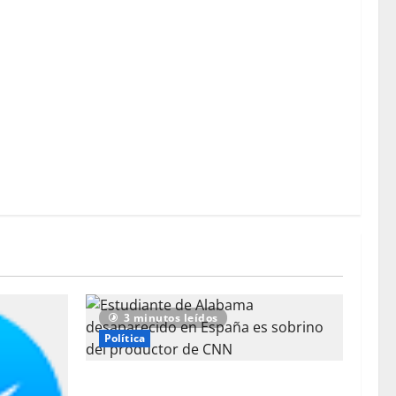
es del Barcelona siguen pisando fuerte en el Mundial
e final
mundialista para España por parte de los aficionados
el Barcelona?
3 minutos leídos
Política
Estudiante de Alabama desaparecido en