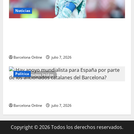
Noticias
Gavi presenta un argumento interesante contra los
críticos de Cristiano Ronaldo mientras la estrella de
España y Barcelona se dirige a aquellos que sienten
la necesidad de descartar a la CABRA portuguesa
Barcelona Online
julio 7, 2026
Política
9 minutos leídos
¿Hay apoyo mundialista para España por parte de
los aficionados catalanes del Barcelona?
Barcelona Online
julio 7, 2026
Copyright © 2026 Todos los derechos reservados.