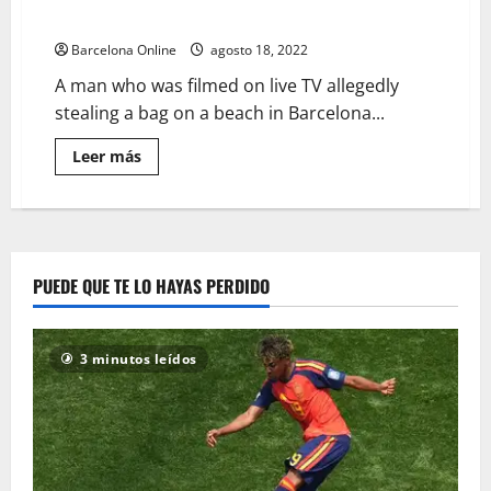
Interview
Barcelona Online
agosto 18, 2022
A man who was filmed on live TV allegedly
stealing a bag on a beach in Barcelona...
Lee
Leer más
más
sobre
Suspected
Thief
Caught
in
Background
of
PUEDE QUE TE LO HAYAS PERDIDO
Live
TV
Interview
3 minutos leídos