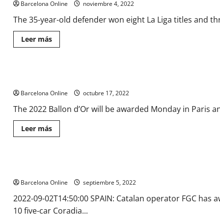
Barcelona Online
noviembre 4, 2022
The 35-year-old defender won eight La Liga titles and t
Lee
Leer más
más
sobre
Barcelona
legend
Gerard
Ballon d’Or 2022 live stream: How to watch on Paramount+, time
Piqué
to
Barcelona Online
retire
octubre 17, 2022
from
football
The 2022 Ballon d’Or will be awarded Monday in Paris and 
|
Football
News
Lee
Leer más
más
sobre
Ballon
d’Or
2022
Barcelona airport trains ordered | News
live
stream:
Barcelona Online
How
septiembre 5, 2022
to
watch
2022-09-02T14:50:00 SPAIN: Catalan operator FGC has a
on
10 five-car Coradia...
Paramount+,
time,