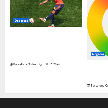
Deportes
Lamine Yamal se une a Pelé: los
adolescentes españoles del Barcelona
reescriben los libros de historia de la
Copa del Mundo con estilo | Noticias de
Negocio
futbol
Barcelona Online
julio 7, 2026
Los jugador
pisando fue
de final
Barcelona On