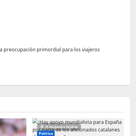
ews, Weather, Sports
 preocupación primordial para los viajeros
9 minutos leídos
Política