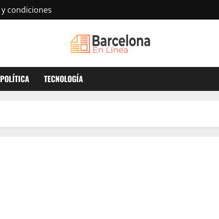
 y condiciones
POLÍTICA
TECNOLOGÍA
Barcelona legend Gerard Piqué to retire from football | Football