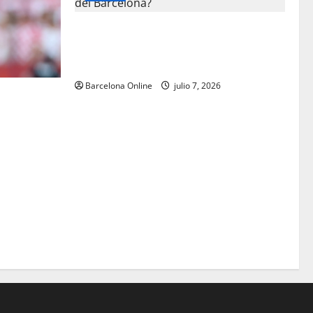
¿Hay apoyo mundialista para España por
parte de los aficionados catalanes del
Barcelona?
Barcelona Online
julio 7, 2026
interesante
ano Ronaldo
a y
os que
rtar a la