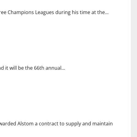
hree Champions Leagues during his time at the...
, news with Karim Benzema the favorite
it will be the 66th annual...
warded Alstom a contract to supply and maintain