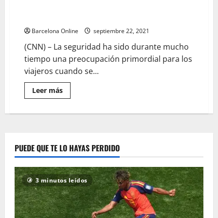
|
Se revela la ‘ciudad más segura del mundo’ para 2021
6 minutos leídos
Sports
– Boston News, Weather, Sports
|
avpress.com
Barcelona Online
septiembre 22, 2021
(CNN) – La seguridad ha sido durante mucho
tiempo una preocupación primordial para los
viajeros cuando se...
Lee
Leer más
más
sobre
Se
revela
la
‘ciudad
más
segura
PUEDE QUE TE LO HAYAS PERDIDO
del
mundo’
para
2021
–
3 minutos leídos
Boston
News,
Weather,
Sports