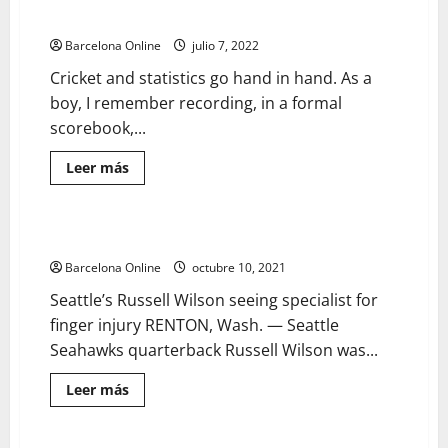
Women’s Sports Awards
Barcelona Online
julio 7, 2022
Cricket and statistics go hand in hand. As a
boy, I remember recording, in a formal
scorebook,...
Lee
Leer más
más
Política
sobre
Nominations
open
for
Talking Points | Sports | avpress.com
31 minutos leídos
6th
Fatima
Barcelona Online
octubre 10, 2021
Bint
Mubarak
Seattle’s Russell Wilson seeing specialist for
Women’s
Sports
finger injury RENTON, Wash. — Seattle
Awards
Seahawks quarterback Russell Wilson was...
Lee
Leer más
más
Deportes
sobre
Talking
Points