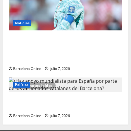
Noticias
Gavi presenta un argumento interesante contra los
críticos de Cristiano Ronaldo mientras la estrella de
España y Barcelona se dirige a aquellos que sienten
la necesidad de descartar a la CABRA portuguesa
Barcelona Online
julio 7, 2026
Política
9 minutos leídos
¿Hay apoyo mundialista para España por parte de
los aficionados catalanes del Barcelona?
Barcelona Online
julio 7, 2026