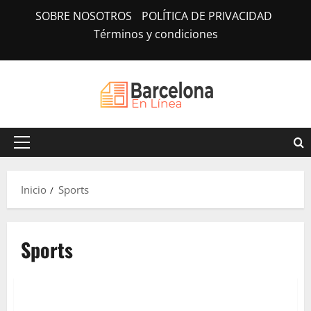
Saltar
SOBRE NOSOTROS
POLÍTICA DE PRIVACIDAD
al
Términos y condiciones
contenido
Menú
principal
Inicio
Sports
Sports
Tecnología
Nominations open for 6th Fatima Bint Mubarak
5 minutos leídos