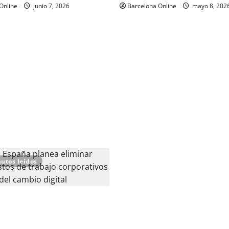
Online
junio 7, 2026
Barcelona Online
mayo 8, 202
utos leídos
paña planea eliminar 1.200
 trabajo corporativos en
cambio digital