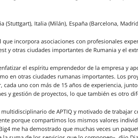
tuttgart), Italia (Milán), España (Barcelona, ​​Madrid)
l que incorpora asociaciones con profesionales expe
st y otras ciudades importantes de Rumania y el extr
nfatizar el espíritu emprendedor de la empresa y apo
como en otras ciudades rumanas importantes. Los pro
 cada uno con más de 15 años de experiencia, junto 
s y gestión de proyectos, lo que también es otro dife
 multidisciplinario de APTIQ y motivado de trabajar
mente porque compartimos los mismos valores individ
 Big4 me ha demostrado que muchas veces un paquete
ue la suma de los servicios que lo componen», dijo D