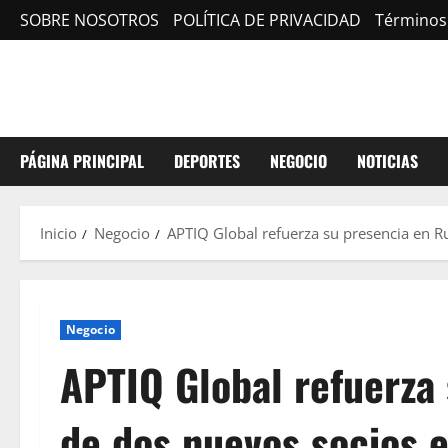
Saltar
SOBRE NOSOTROS
POLÍTICA DE PRIVACIDAD
Términos
al
contenido
PÁGINA PRINCIPAL
DEPORTES
NEGOCIO
NOTICIAS
Inicio
Negocio
APTIQ Global refuerza su presencia en Ru
Negocio
APTIQ Global refuerza
de dos nuevos socios e