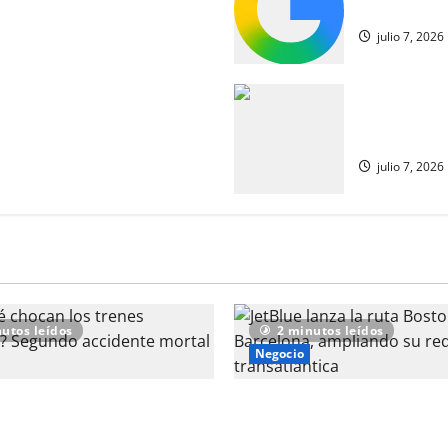
de octavos d
julio 7, 2026
nte contra los críticos de
¿Hay apoyo 
lla de España y Barcelona se
catalanes d
esidad de descartar a la
julio 7, 2026
utos leídos
2 minutos leídos
Negocio
chocan los trenes españoles?
JetBlue lanza la ruta Boston
ccidente mortal en días
​​ampliando su red transatlánt