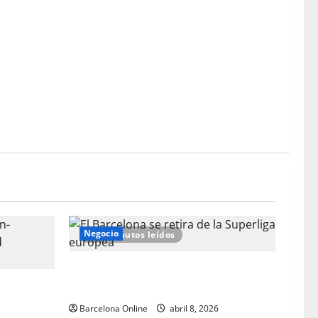
e final
mundialista para España por parte de los aficionados
el Barcelona?
Negocio
2 minutos leídos
El Barcelona se retira de la Superliga
-Barcelona,
europea
ica
Barcelona Online
abril 8, 2026