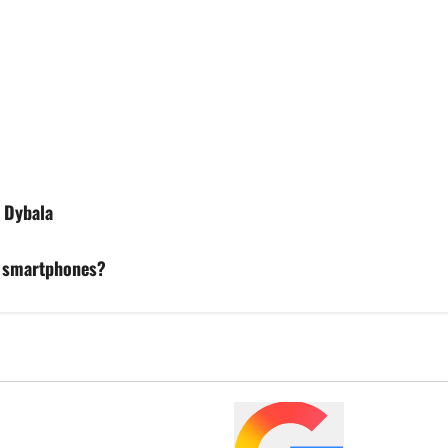
e Dybala
s smartphones?
olescentes españoles del
Los jugador
historia de la Copa del Mundo