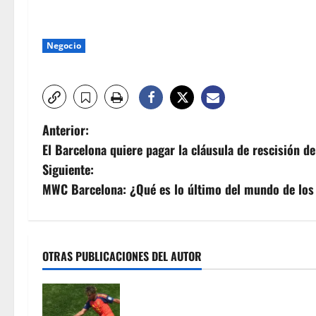
Negocio
N
Anterior:
El Barcelona quiere pagar la cláusula de rescisión d
a
Siguiente:
v
MWC Barcelona: ¿Qué es lo último del mundo de lo
e
g
OTRAS PUBLICACIONES DEL AUTOR
a
Lamine Yamal se une a Pelé: los ad
c
Barcelona reescriben los libros de 