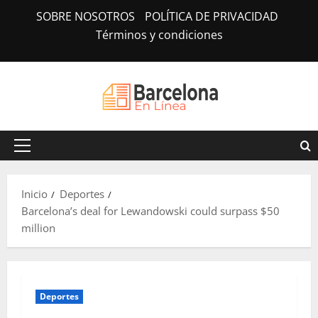
Saltar
SOBRE NOSOTROS
POLÍTICA DE PRIVACIDAD
al
Términos y condiciones
contenido
Menú
principal
Inicio
Deportes
Barcelona’s deal for Lewandowski could surpass $50
million
Deportes