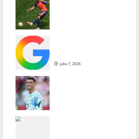
adolescentes españoles del
i
Barcelona reescriben los libros de
historia de la Copa del Mundo con
ó
estilo | Noticias de futbol
n
julio 7, 2026
Los jugadores del Barcelona
d
siguen pisando fuerte en el
Mundial de octavos de final
e
julio 7, 2026
e
Gavi presenta un argumento
interesante contra los críticos de
n
Cristiano Ronaldo mientras la
t
estrella de España y Barcelona se
dirige a aquellos que sienten la
r
necesidad de descartar a la
¿Hay apoyo mundialista para
CABRA portuguesa
a
España por parte de los
julio 7, 2026
aficionados catalanes del